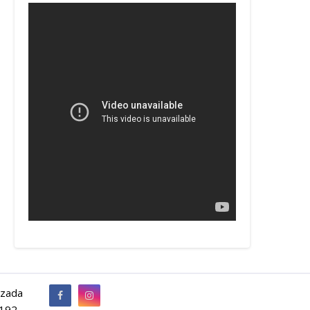
izada
.192-