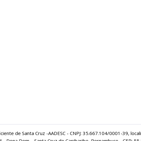
iciente de Santa Cruz -AADESC - CNPJ: 35.667.104/0001-39, local
94 - Dona Dom – Santa Cruz do Capibaribe, Pernambuco - CEP: 55